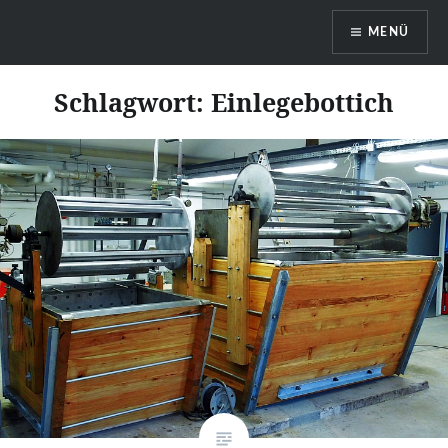
MENÜ
Böttcherei Götze Dresden
Schlagwort:
Einlegebottich